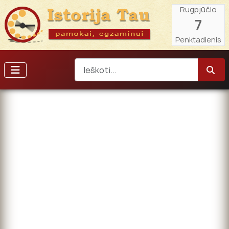
Rugpjūčio
7
Penktadienis