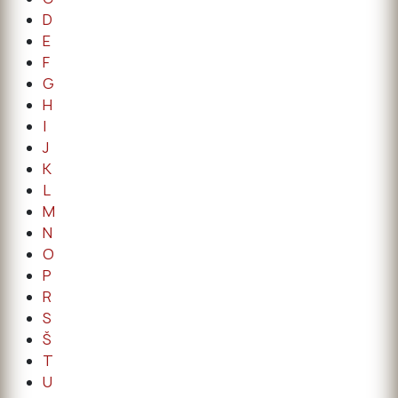
D
E
F
G
H
I
J
K
L
M
N
O
P
R
S
Š
T
U