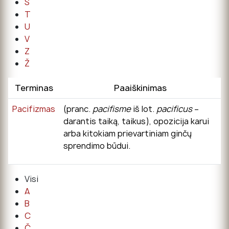
Š
T
U
V
Z
Ž
Terminas
Paaiškinimas
Pacifizmas
(pranc.
pacifisme
iš lot.
pacificus
–
darantis taiką, taikus), opozicija karui
arba kitokiam prievartiniam ginčų
sprendimo būdui.
Visi
A
B
C
Č