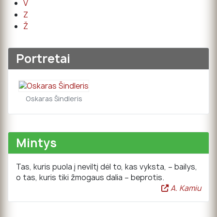
V
Z
Ž
Portretai
Oskaras Šindleris
Mintys
Tas, kuris puola į neviltį dėl to, kas vyksta, – bailys,
o tas, kuris tiki žmogaus dalia – beprotis.
A. Kamiu