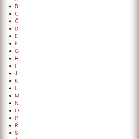
B
C
Č
D
E
F
G
H
I
J
K
L
M
N
O
P
R
S