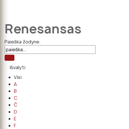
Renesansas
Paieška žodyne:
Visi
A
B
C
Č
D
E
F