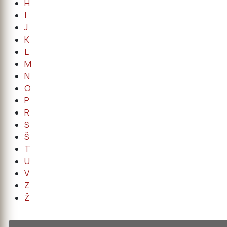
H
I
J
K
L
M
N
O
P
R
S
Š
T
U
V
Z
Ž