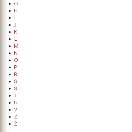
G
H
I
J
K
L
M
N
O
P
R
S
Š
T
U
V
Z
Ž