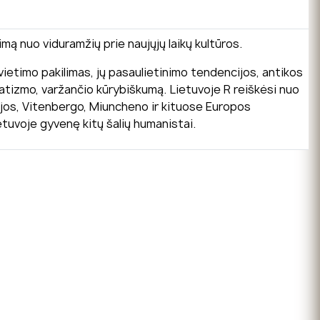
mą nuo viduramžių prie naujųjų laikų kultūros.
švietimo pakilimas, jų pasaulietinimo tendencijos, antikos
ogmatizmo, varžančio kūrybiškumą. Lietuvoje R reiškėsi nuo
adujos, Vitenbergo, Miuncheno ir kituose Europos
ietuvoje gyvenę kitų šalių humanistai.