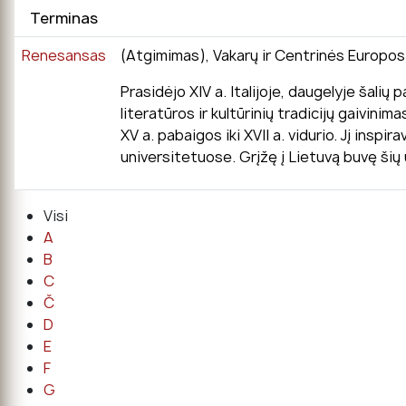
Terminas
Renesansas
(Atgimimas), Vakarų ir Centrinės Europos š
Prasidėjo XIV a. Italijoje, daugelyje šali
literatūros ir kultūrinių tradicijų gaivini
XV a. pabaigos iki XVII a. vidurio. Jį ins
universitetuose. Grįžę į Lietuvą buvę šių 
Visi
A
B
C
Č
D
E
F
G