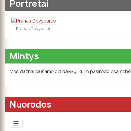
Portretai
Pranas Dovydaitis
Mintys
Mes dažnai plušame dėl dalykų, kurie pasirodo esą neberei
Nuorodos