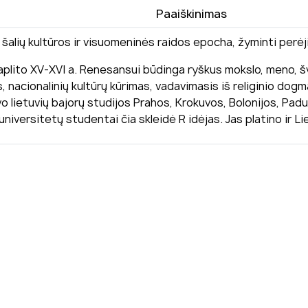
Paaiškinimas
alių kultūros ir visuomeninės raidos epocha, žyminti perėji
ų paplito XV-XVI a. Renesansui būdinga ryškus mokslo, meno, 
mas, nacionalinių kultūrų kūrimas, vadavimasis iš religinio d
piravo lietuvių bajorų studijos Prahos, Krokuvos, Bolonijos, P
universitetų studentai čia skleidė R idėjas. Jas platino ir L