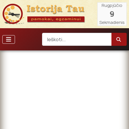
Rugpjūčio
9
Sekmadienis