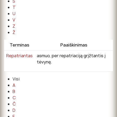
Š
T
U
V
Z
Ž
Terminas
Paaiškinimas
Repatriantas
asmuo, per repatriaciją grįžtantis į
tėvynę.
Visi
A
B
C
Č
D
E