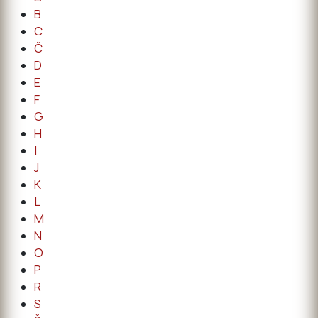
B
C
Č
D
E
F
G
H
I
J
K
L
M
N
O
P
R
S