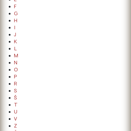
F
G
H
I
J
K
L
M
N
O
P
R
S
Š
T
U
V
Z