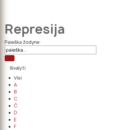
Represija
Paieška žodyne:
Visi
A
B
C
Č
D
E
F