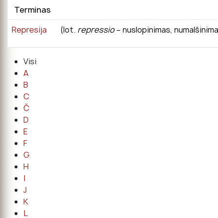
Terminas
Represija
(lot.
repressio
– nuslopinimas, numalšinima
Visi
A
B
C
Č
D
E
F
G
H
I
J
K
L