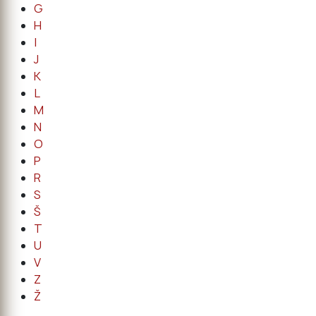
G
H
I
J
K
L
M
N
O
P
R
S
Š
T
U
V
Z
Ž