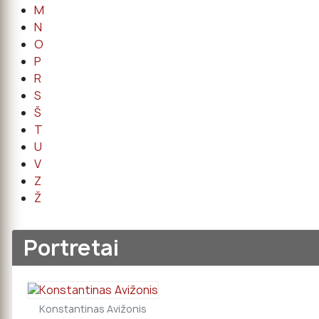
M
N
O
P
R
S
Š
T
U
V
Z
Ž
Portretai
Konstantinas Avižonis