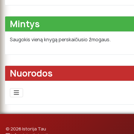
Mintys
Saugokis vieną knygą perskaičiusio žmogaus.
Nuorodos
© 2026 Istorija Tau