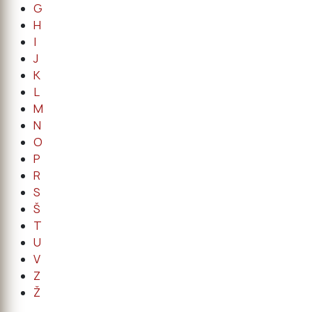
G
H
I
J
K
L
M
N
O
P
R
S
Š
T
U
V
Z
Ž