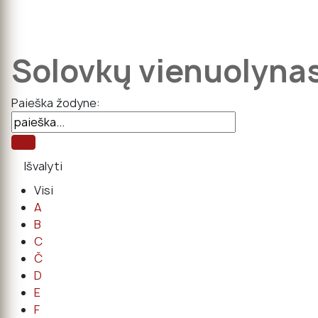
Solovkų vienuolyna
Paieška žodyne:
Visi
A
B
C
Č
D
E
F