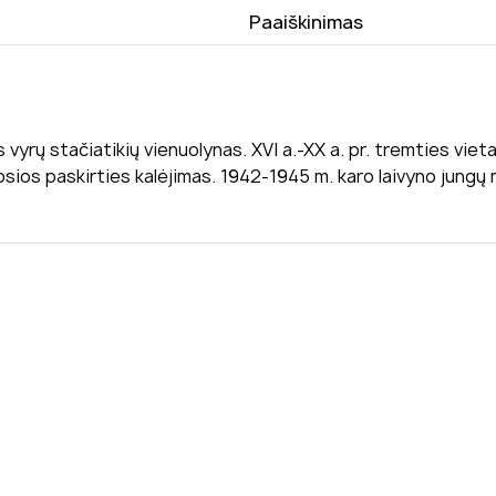
Paaiškinimas
as vyrų stačiatikių vienuolynas. XVI a.-XX a. pr. tremties vi
osios paskirties kalėjimas. 1942-1945 m. karo laivyno jungų