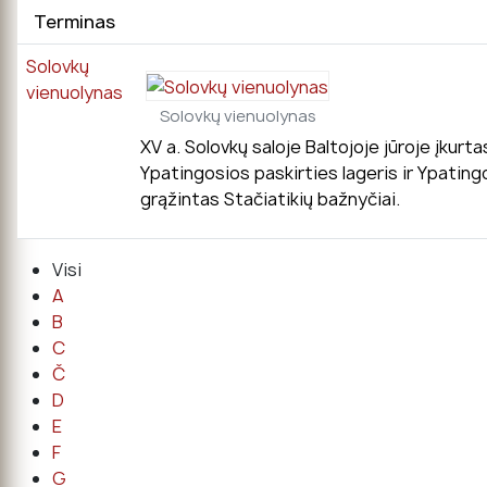
Terminas
Solovkų
vienuolynas
Solovkų vienuolynas
XV a. Solovkų saloje Baltojoje jūroje įkurt
Ypatingosios paskirties lageris ir Ypating
grąžintas Stačiatikių bažnyčiai.
Visi
A
B
C
Č
D
E
F
G