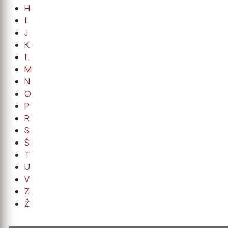
H
I
J
K
L
M
N
O
P
R
S
Š
T
U
V
Z
Ž