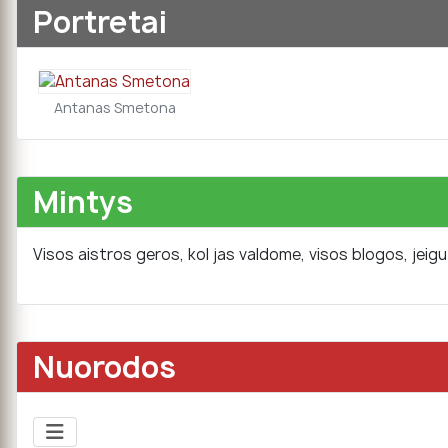
Portretai
Antanas Smetona
Mintys
Visos aistros geros, kol jas valdome, visos blogos, jei
Nuorodos