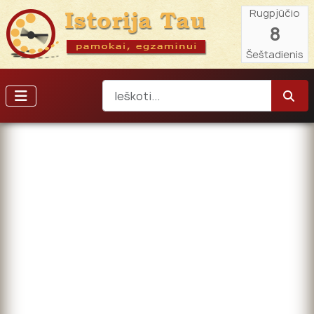
Rugpjūčio
8
Šeštadienis