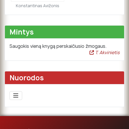
Konstantinas Avižonis
Mintys
Saugokis vieną knygą perskaičiusio žmogaus.
T. Akvinietis
Nuorodos