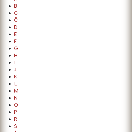
B
C
Č
D
E
F
G
H
I
J
K
L
M
N
O
P
R
S