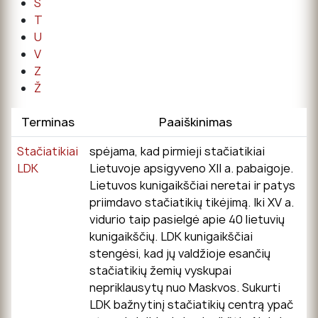
Š
T
U
V
Z
Ž
Terminas
Paaiškinimas
Stačiatikiai
spėjama, kad pirmieji stačiatikiai
LDK
Lietuvoje apsigyveno XII a. pabaigoje.
Lietuvos kunigaikščiai neretai ir patys
priimdavo stačiatikių tikėjimą. Iki XV a.
vidurio taip pasielgė apie 40 lietuvių
kunigaikščių. LDK kunigaikščiai
stengėsi, kad jų valdžioje esančių
stačiatikių žemių vyskupai
nepriklausytų nuo Maskvos. Sukurti
LDK bažnytinį stačiatikių centrą ypač