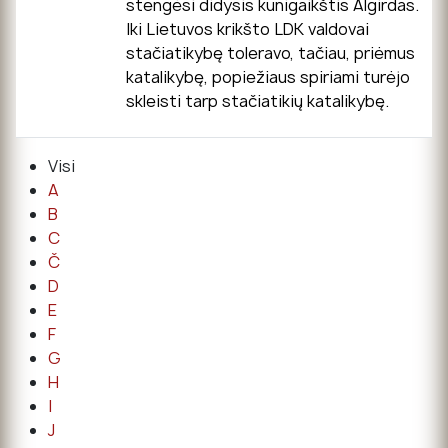
stengėsi didysis kunigaikštis Algirdas.
Iki Lietuvos krikšto LDK valdovai
stačiatikybę toleravo, tačiau, priėmus
katalikybę, popiežiaus spiriami turėjo
skleisti tarp stačiatikių katalikybę.
Visi
A
B
C
Č
D
E
F
G
H
I
J