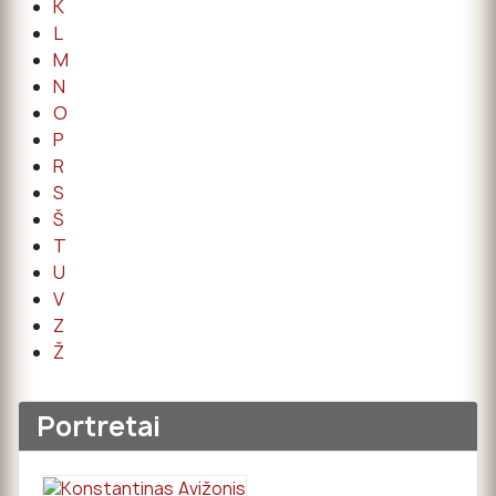
K
L
M
N
O
P
R
S
Š
T
U
V
Z
Ž
Portretai