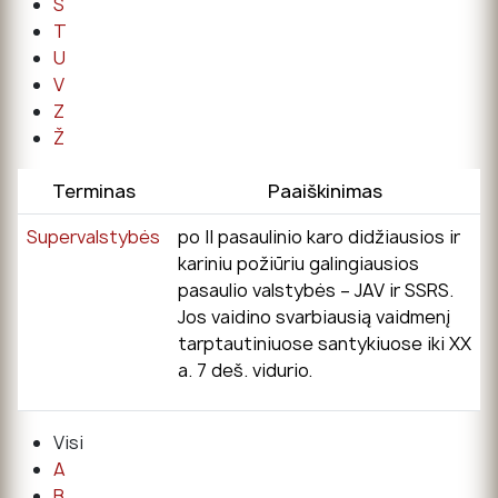
Š
T
U
V
Z
Ž
Terminas
Paaiškinimas
Supervalstybės
po II pasaulinio karo didžiausios ir
kariniu požiūriu galingiausios
pasaulio valstybės – JAV ir SSRS.
Jos vaidino svarbiausią vaidmenį
tarptautiniuose santykiuose iki XX
a. 7 deš. vidurio.
Visi
A
B