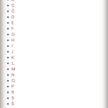
C
Č
D
E
F
G
H
I
J
K
L
M
N
O
P
R
S
Š