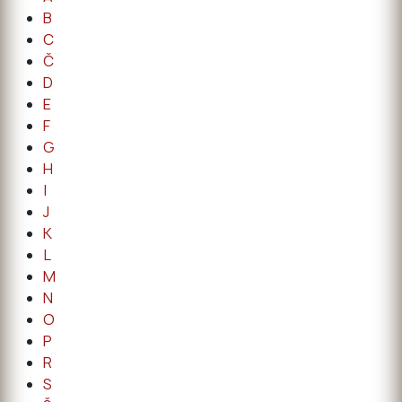
B
C
Č
D
E
F
G
H
I
J
K
L
M
N
O
P
R
S