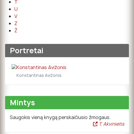
T
U
V
Z
Ž
Portretai
Konstantinas Avižonis
Mintys
Saugokis vieną knygą perskaičiusio žmogaus.
T. Akvinietis