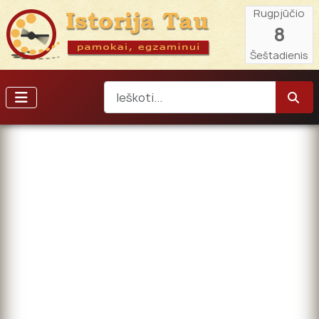
Rugpjūčio
8
Šeštadienis