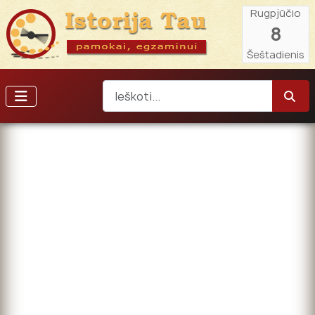
Rugpjūčio
8
Šeštadienis