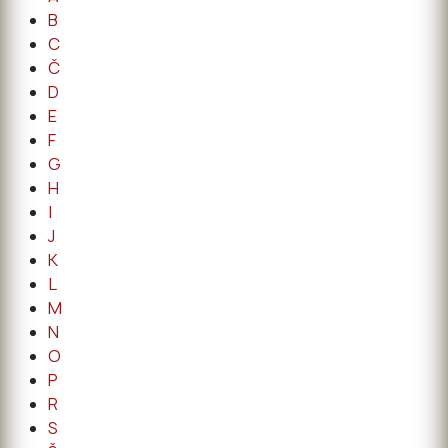
B
C
Č
D
E
F
G
H
I
J
K
L
M
N
O
P
R
S