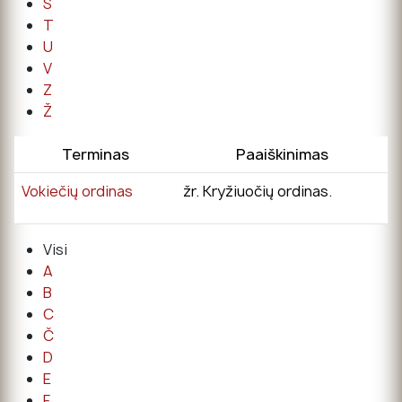
Š
T
U
V
Z
Ž
Terminas
Paaiškinimas
Vokiečių ordinas
žr. Kryžiuočių ordinas.
Visi
A
B
C
Č
D
E
F