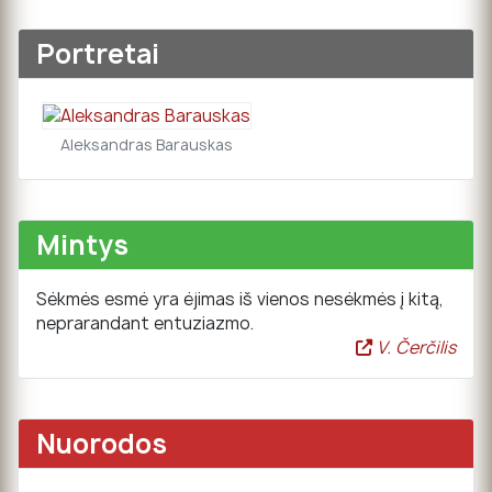
Portretai
Aleksandras Barauskas
Mintys
Sėkmės esmė yra ėjimas iš vienos nesėkmės į kitą,
neprarandant entuziazmo.
V. Čerčilis
Nuorodos