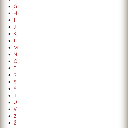
G
H
I
J
K
L
M
N
O
P
R
S
Š
T
U
V
Z
Ž