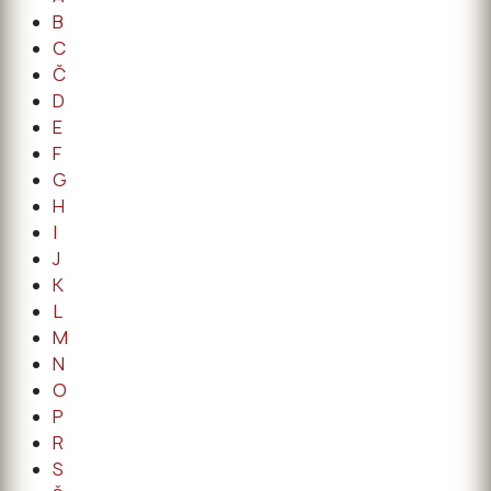
B
C
Č
D
E
F
G
H
I
J
K
L
M
N
O
P
R
S