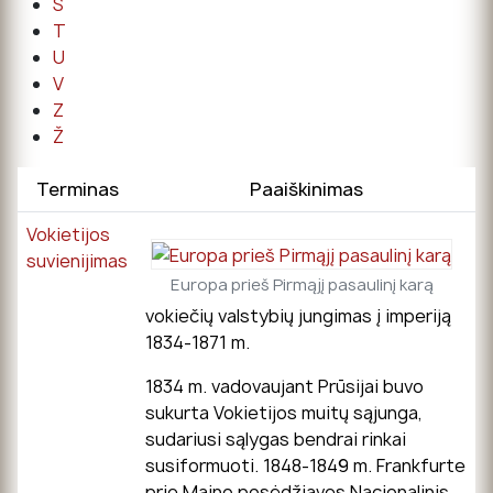
Š
T
U
V
Z
Ž
Terminas
Paaiškinimas
Vokietijos
suvienijimas
Europa prieš Pirmąjį pasaulinį karą
vokiečių valstybių jungimas į imperiją
1834-1871 m.
1834 m. vadovaujant Prūsijai buvo
sukurta Vokietijos muitų sąjunga,
sudariusi sąlygas bendrai rinkai
susiformuoti. 1848-1849 m. Frankfurte
prie Maino posėdžiavęs Nacionalinis