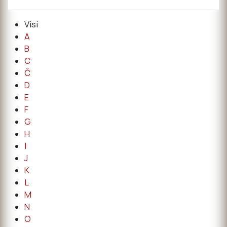
Visi
A
B
C
Č
D
E
F
G
H
I
J
K
L
M
N
O