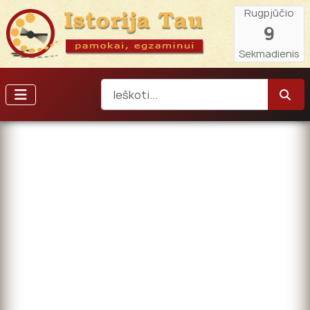
Rugpjūčio
9
Sekmadienis