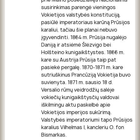
susirinkimas parengė vieningos
Vokietijos valstybės konstituciją,
pasiūlė imperatoriaus karūną Prūsijos
karaliui, tačiau šie planai nebuvo
įgyvendinti. 1864 m. Prūsija nugalėjo
Daniją ir atsiėmė Šlėzvigo bei
Holšteino kunigaikštystes. 1866 m.
kare su Austrija Prūsija taip pat
pasiekė pergalę. 1870-1871 m. kare
sutriuškinus Prancūziją Vokietija buvo
suvienyta. 1871 m. sausio 18 d.
Versalio rūmų veidrodžių salėje
vokiečių kunigaikštysčių valdovai
iškilmingu aktu paskelbė apie
Vokietijos imperijos sukūrimą.
Valstybės imperatoriumi tapo Prūsijos
karalius Vilhelmas I, kancleriu O. fon
Bismarkas.