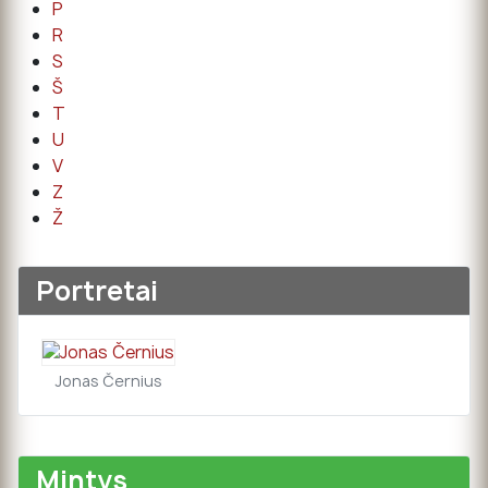
P
R
S
Š
T
U
V
Z
Ž
Portretai
Jonas Černius
Mintys