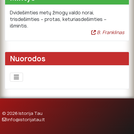
Dvidešimties metų žmogų valdo norai,
trisdešimties – protas, keturiasdešimties –
išmintis.
B. Franklinas
Nuorodos
© 2026 Istorija Tau
info@istorijatau.lt