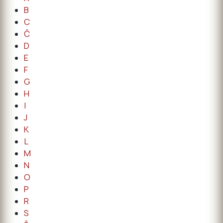
B
C
Č
D
E
F
G
H
I
J
K
L
M
N
O
P
R
S