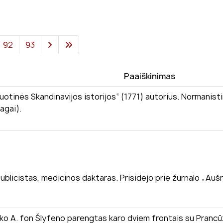
92
93
Paaiškinimas
suotinės Skandinavijos istorijos“ (1771) autorius. Normanisti
agai).
blicistas, medicinos daktaras. Prisidėjo prie žurnalo „Aušra
nko A. fon Šlyfeno parengtas karo dviem frontais su Prancūz