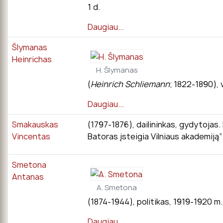
1 d.
Daugiau...
Šlymanas
Heinrichas
H. Šlymanas
(
Heinrich Schliemann
; 1822-1890),
Daugiau...
Smakauskas
(1797-1876), dailininkas, gydytojas
Vincentas
Batoras įsteigia Vilniaus akademiją“)
Smetona
Antanas
A. Smetona
(1874-1944), politikas, 1919-1920 m
Daugiau...