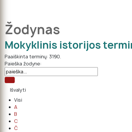
Žodynas
Mokyklinis istorijos term
Paaiškinta terminų: 3190.
Paieška žodyne:
Visi
A
B
C
Č