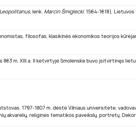
Leopolitanus
, lenk.
Marcin Śmiglecki
; 1564-1618), Lietuvos 
onomistas, filosofas, klasikinės ekonomikos teorijos kūrėja
 863 m. XIII a. II ketvirtyje Smolenske buvo įsitvirtinęs li
o atstovas. 1797-1807 m. dėstė Vilniaus universitete, vadov
inių akvarelių, religinės tematikos paveikslų, portretų. Deko