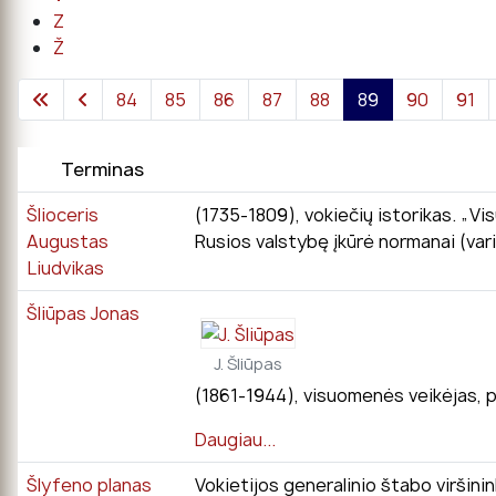
Z
Ž
84
85
86
87
88
89
90
91
Terminas
Šlioceris
(1735-1809), vokiečių istorikas. „Vi
Augustas
Rusios valstybę įkūrė normanai (vari
Liudvikas
Šliūpas Jonas
J. Šliūpas
(1861-1944), visuomenės veikėjas, pu
Daugiau...
Šlyfeno planas
Vokietijos generalinio štabo viršini