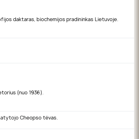
ofijos daktaras, biochemijos pradininkas Lietuvoje.
etorius (nuo 1936).
e statytojo Cheopso tėvas.