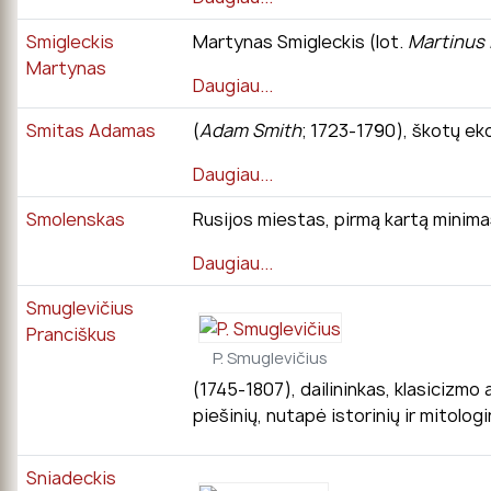
Smigleckis
Martynas Smigleckis (lot.
Martinus 
Martynas
Daugiau...
Smitas Adamas
(
Adam Smith
; 1723-1790), škotų ek
Daugiau...
Smolenskas
Rusijos miestas, pirmą kartą minimas
Daugiau...
Smuglevičius
Pranciškus
P. Smuglevičius
(1745-1807), dailininkas, klasicizm
piešinių, nutapė istorinių ir mitolog
Sniadeckis