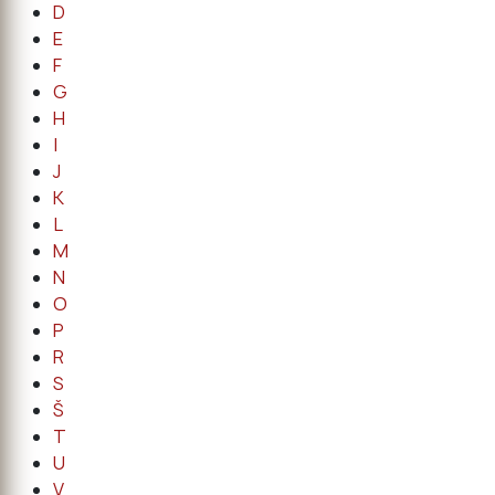
D
E
F
G
H
I
J
K
L
M
N
O
P
R
S
Š
T
U
V