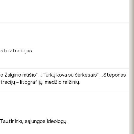
esto atradėjas.
po Žalgirio mūšio“, „Turkų kova su čerkesais“, „Steponas
racijų – litografijų, medžio raižinių.
 Tautininkų sąjungos ideologų.