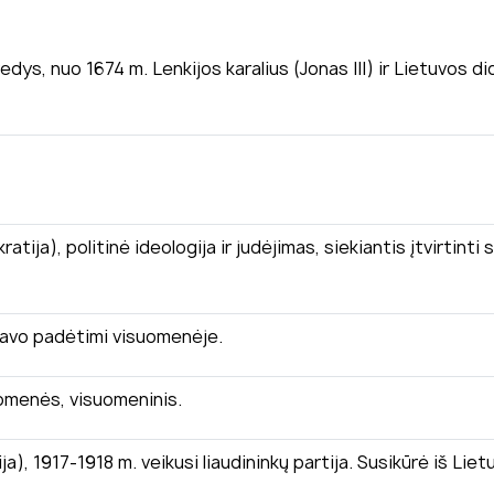
edys, nuo 1674 m. Lenkijos karalius (Jonas III) ir Lietuvos di
ija), politinė ideologija ir judėjimas, siekiantis įtvirtinti s
 savo padėtimi visuomenėje.
uomenės, visuomeninis.
ija), 1917-1918 m. veikusi liaudininkų partija. Susikūrė iš L