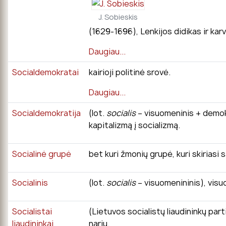
J. Sobieskis
(1629-1696), Lenkijos didikas ir karv
Daugiau...
Socialdemokratai
kairioji politinė srovė.
Daugiau...
Socialdemokratija
(lot.
socialis
– visuomeninis + demokrat
kapitalizmą į socializmą.
Socialinė grupė
bet kuri žmonių grupė, kuri skiriasi
Socialinis
(lot.
socialis
– visuomenininis), vis
Socialistai
(Lietuvos socialistų liaudininkų part
liaudininkai
narių.