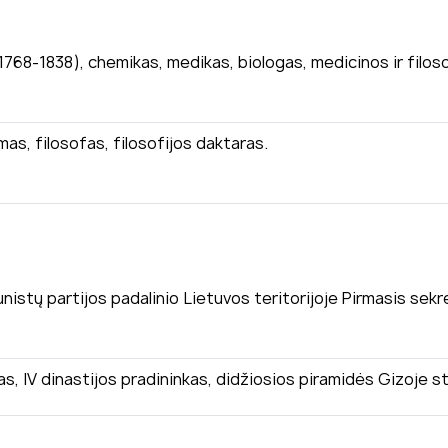
 1768-1838), chemikas, medikas, biologas, medicinos ir filos
s, filosofas, filosofijos daktaras.
istų partijos padalinio Lietuvos teritorijoje Pirmasis sekr
aonas, IV dinastijos pradininkas, didžiosios piramidės Gizoj