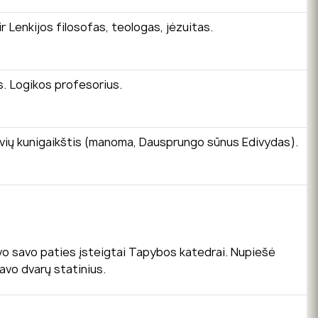
ir Lenkijos filosofas, teologas, jėzuitas.
s. Logikos profesorius.
etuvių kunigaikštis (manoma, Dausprungo sūnus Edivydas).
avo savo paties įsteigtai Tapybos katedrai. Nupiešė
ravo dvarų statinius.