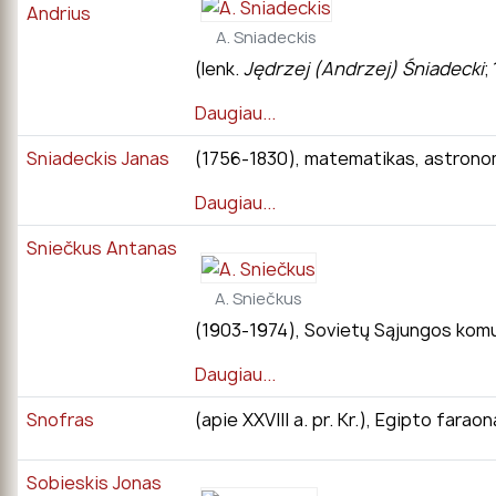
Andrius
A. Sniadeckis
(lenk.
Jędrzej (Andrzej) Śniadecki
;
Daugiau...
Sniadeckis Janas
(1756-1830), matematikas, astronoma
Daugiau...
Sniečkus Antanas
A. Sniečkus
(1903-1974), Sovietų Sąjungos komun
Daugiau...
Snofras
(apie XXVIII a. pr. Kr.), Egipto far
Sobieskis Jonas