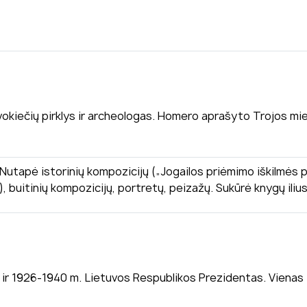
 vokiečių pirklys ir archeologas. Homero aprašyto Trojos mi
. Nutapė istorinių kompozicijų („Jogailos priėmimo iškilmės 
, buitinių kompozicijų, portretų, peizažų. Sukūrė knygų iliust
. ir 1926-1940 m. Lietuvos Respublikos Prezidentas. Vienas