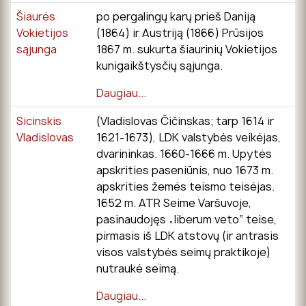
Šiaurės
po pergalingų karų prieš Daniją
Vokietijos
(1864) ir Austriją (1866) Prūsijos
sąjunga
1867 m. sukurta šiaurinių Vokietijos
kunigaikštysčių sąjunga.
Daugiau...
Sicinskis
(Vladislovas Čičinskas; tarp 1614 ir
Vladislovas
1621-1673), LDK valstybės veikėjas,
dvarininkas. 1660-1666 m. Upytės
apskrities paseniūnis, nuo 1673 m.
apskrities žemės teismo teisėjas.
1652 m. ATR Seime Varšuvoje,
pasinaudojęs „liberum veto“ teise,
pirmasis iš LDK atstovų (ir antrasis
visos valstybės seimų praktikoje)
nutraukė seimą.
Daugiau...