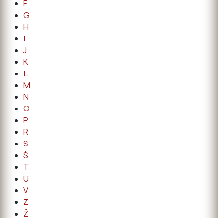
F
G
H
I
J
K
L
M
N
O
P
R
S
Š
T
U
V
Z
Ž