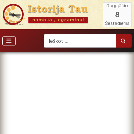
Rugpjūčio
8
Šeštadienis