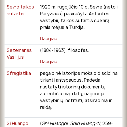
Sevro taikos
1920 m. rugpjūčio 10 d. Sevre (netoli
sutartis
Paryžiaus) pasirašyta Antantės
valstybių taikos sutartis su karą
pralaimėjusia Turkija.
Daugiau...
Sezemanas
(1884-1963), filosofas.
Vasilijus
Daugiau...
Sfragistika
pagalbinė istorijos mokslo disciplina,
tirianti antspaudus. Padeda
nustatyti istorinių dokumentų
autentiškumą, datą, nagrinėja
valstybinių institutų atsiradimą ir
raidą.
Ši Huangdi
(
Shi Huangdi
,
Shih Huang-ti
; 259-