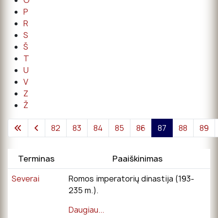
O
P
R
S
Š
T
U
V
Z
Ž
82
83
84
85
86
87
88
89
Terminas
Paaiškinimas
Severai
Romos imperatorių dinastija (193-
235 m.).
Daugiau...