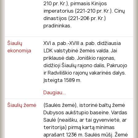
210 pr. Kr.), pirmasis Kinijos
imperatorius (221-210 pr. Kr.). Cinų
dinastijos (221-206 pr. Kr.)
pradininkas.
Šiaulių
XVI a. pab.-XVIII a. pab. didžiausia
ekonomija
LDK valstybinė žemės valda. Jai
priklausė dab. Joniškio rajonas,
didžioji Šiaulių rajono dalis, Pakruojo
ir Radviliškio rajonų vakarinės dalys.
Įsteigta 1589 m.
Daugiau...
Šiaulių žemė
(Saulės žemė), istorinė baltų žemė
Dubysos aukštupio baseine. Vardas
Saulė (neaišku, ar tai gyvenvietė, ar
teritorija) pirmą kartą minimas
aprašant 1236 m. Saulės mūšį. Žemė