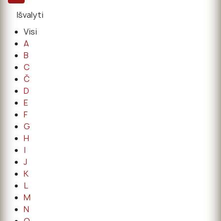
Visi
A
B
C
Č
D
E
F
G
H
I
J
K
L
M
N