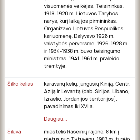
visuomenės veikėjas. Teisininkas.
1918-1920 m. Lietuvos Tarybos
narys, kurį laiką jos pirmininkas.
Organizavo Lietuvos Respublikos
kariuomenę. Dalyvavo 1926 m.
valstybės perversme. 1926-1928 m.
ir 1934-1938 m. buvo teisingumo
ministras. 1941-1961 m. praleido
tremtyje.
Šilko kelias
karavanų kelių, jungusių Kiniją, Centr.
Aziją ir Levantą (dab. Sirijos, Libano,
Izraelio, Jordanijos teritorijos),
pavadinimas iki XVI a.
Daugiau...
Šiluva
miestelis Raseinių rajone, 8 km į
pietus nuo Tytuvėnų. 1987 m. turėjo