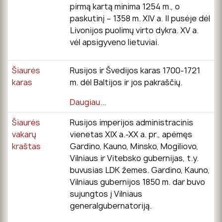
pirmą kartą minima 1254 m., o
paskutinį – 1358 m. XIV a. II pusėje dėl
Livonijos puolimų virto dykra. XV a.
vėl apsigyveno lietuviai.
Šiaurės
Rusijos ir Švedijos karas 1700-1721
karas
m. dėl Baltijos ir jos pakraščių.
Daugiau...
Šiaurės
Rusijos imperijos administracinis
vakarų
vienetas XIX a.-XX a. pr., apėmęs
kraštas
Gardino, Kauno, Minsko, Mogiliovo,
Vilniaus ir Vitebsko gubernijas, t.y.
buvusias LDK žemes. Gardino, Kauno,
Vilniaus gubernijos 1850 m. dar buvo
sujungtos į Vilniaus
generalgubernatoriją.