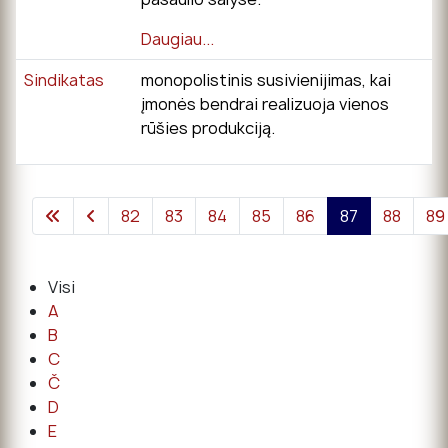
Daugiau...
Sindikatas
monopolistinis susivienijimas, kai
įmonės bendrai realizuoja vienos
rūšies produkciją.
82
83
84
85
86
87
88
89
Visi
A
B
C
Č
D
E