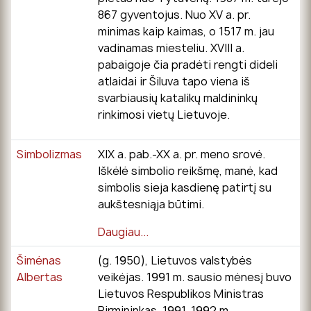
867 gyventojus. Nuo XV a. pr.
minimas kaip kaimas, o 1517 m. jau
vadinamas miesteliu. XVIII a.
pabaigoje čia pradėti rengti dideli
atlaidai ir Šiluva tapo viena iš
svarbiausių katalikų maldininkų
rinkimosi vietų Lietuvoje.
Simbolizmas
XIX a. pab.-XX a. pr. meno srovė.
Iškėlė simbolio reikšmę, manė, kad
simbolis sieja kasdienę patirtį su
aukštesniąja būtimi.
Daugiau...
Šimėnas
(g. 1950), Lietuvos valstybės
Albertas
veikėjas. 1991 m. sausio mėnesį buvo
Lietuvos Respublikos Ministras
Pirmininkas. 1991-1992 m. –