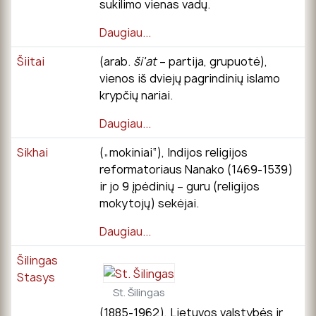
sukilimo vienas vadų.
Daugiau...
Šiitai
(arab.
ši'at
– partija, grupuotė),
vienos iš dviejų pagrindinių islamo
krypčių nariai.
Daugiau...
Sikhai
(„mokiniai“), Indijos religijos
reformatoriaus Nanako (1469-1539)
ir jo 9 įpėdinių – guru (religijos
mokytojų) sekėjai.
Daugiau...
Šilingas
Stasys
St. Šilingas
(1885-1962), Lietuvos valstybės ir