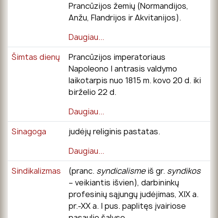
Prancūzijos žemių (Normandijos,
Anžu, Flandrijos ir Akvitanijos).
Daugiau...
Šimtas dienų
Prancūzijos imperatoriaus
Napoleono I antrasis valdymo
laikotarpis nuo 1815 m. kovo 20 d. iki
birželio 22 d.
Daugiau...
Sinagoga
judėjų religinis pastatas.
Daugiau...
Sindikalizmas
(pranc.
syndicalisme
iš gr.
syndikos
– veikiantis išvien), darbininkų
profesinių sąjungų judėjimas, XIX a.
pr.-XX a. I pus. paplitęs įvairiose
pasaulio šalyse.