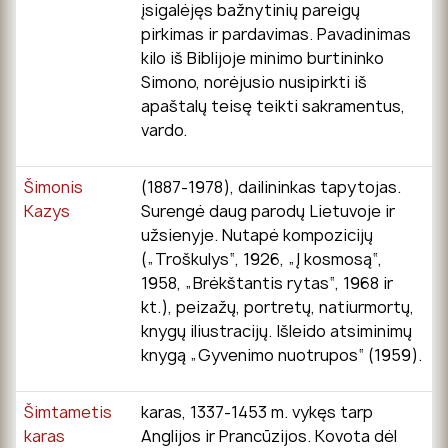
įsigalėjęs bažnytinių pareigų
pirkimas ir pardavimas. Pavadinimas
kilo iš Biblijoje minimo burtininko
Simono, norėjusio nusipirkti iš
apaštalų teisę teikti sakramentus,
vardo.
Šimonis
(1887-1978), dailininkas tapytojas.
Kazys
Surengė daug parodų Lietuvoje ir
užsienyje. Nutapė kompozicijų
(„Troškulys“, 1926, „Į kosmosą“,
1958, „Brėkštantis rytas“, 1968 ir
kt.), peizažų, portretų, natiurmortų,
knygų iliustracijų. Išleido atsiminimų
knygą „Gyvenimo nuotrupos“ (1959).
Šimtametis
karas, 1337-1453 m. vykęs tarp
karas
Anglijos ir Prancūzijos. Kovota dėl